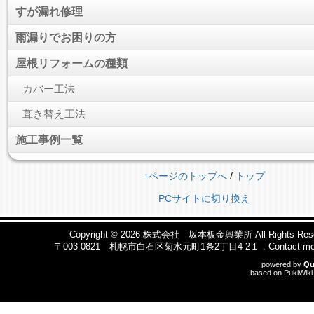
すが漏れ修理
雨漏りでお困りの方
屋根リフォームの種類
カバー工法
葺き替え工法
施工事例一覧
↑ページのトップへ
/
トップ
PCサイトに切り換え
Copyright © 2026
株式会社 坂本板金興業所
All Rights Res
〒003-0821 札幌市白石区菊水元町1条2丁目4-2１，Contact me b
powered by
Qu
based on
PukiWiki