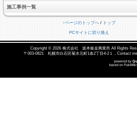
施工事例一覧
↑ページのトップへ
/
トップ
PCサイトに切り換え
Copyright © 2026
株式会社 坂本板金興業所
All Rights Res
〒003-0821 札幌市白石区菊水元町1条2丁目4-2１，Contact me b
powered by
Qu
based on
PukiWiki