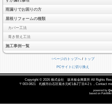
すが漏れ修理
雨漏りでお困りの方
屋根リフォームの種類
カバー工法
葺き替え工法
施工事例一覧
↑ページのトップへ
/
トップ
PCサイトに切り換え
Copyright © 2026
株式会社 坂本板金興業所
All Rights Res
〒003-0821 札幌市白石区菊水元町1条2丁目4-2１，Contact me b
powered by
Qu
based on
PukiWiki